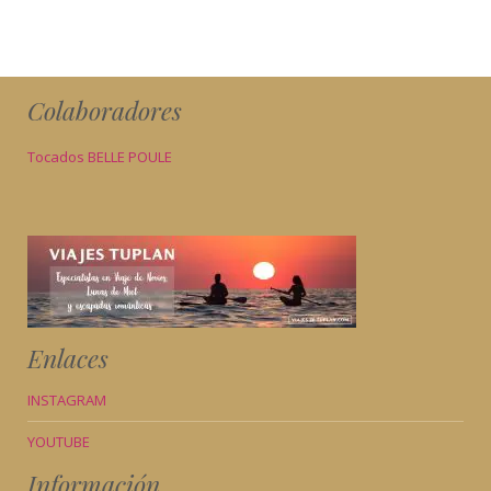
Colaboradores
Tocados BELLE POULE
Enlaces
INSTAGRAM
YOUTUBE
Información