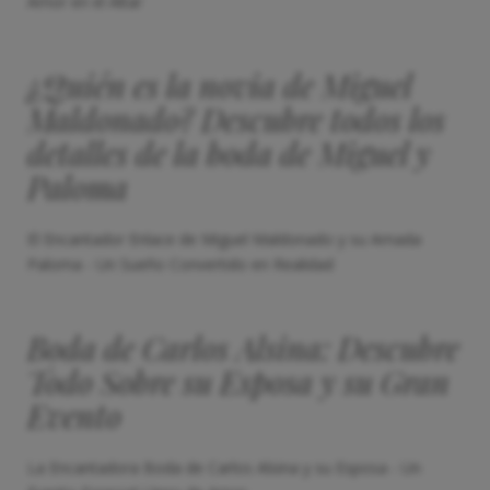
Amor en el Altar
¿Quién es la novia de Miguel
Maldonado? Descubre todos los
detalles de la boda de Miguel y
Paloma
El Encantador Enlace de Miguel Maldonado y su Amada
Paloma - Un Sueño Convertido en Realidad
Boda de Carlos Alsina: Descubre
Todo Sobre su Esposa y su Gran
Evento
La Encantadora Boda de Carlos Alsina y su Esposa - Un