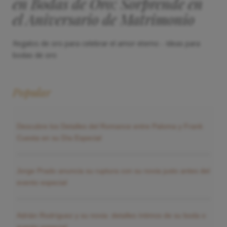
en Bodas de Oro: Sorprende en
el Aniversario de Matrimonio
Regalos de oro para celebrar el amor eterno - Ideas para
bodas de oro
Popular
Descubre los Detalles del Romance entre Paloma y Frank
Cuesta en su Día Especial
Jorge Prado anuncia su ruptura con su novia justo antes del
evento especial
Adrián Rodríguez y su novia: detalles íntimos de su boda o
evento especial