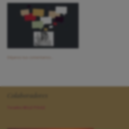
Déjanos tus comentarios...
Colaboradores
Tocados BELLE POULE