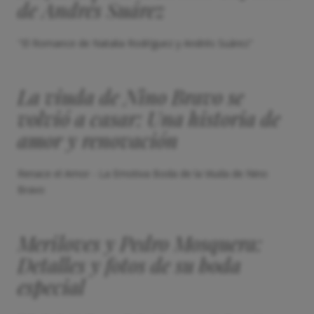
de Andrés Suárez
"El Romance de Natalia Rodríguez y Andrés Suárez"
La viuda de Nino Bravo se
volvió a casar: Una historia de
amor y renovación
Renace el Amor - La Emotiva Boda de la Viuda de Nino
Bravo
Meriloves y Pedro Mosquera:
Detalles y fotos de su boda
especial