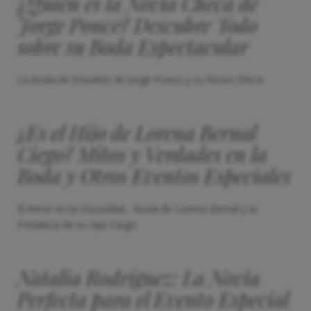
¿Quién es la Novia Checa de
Jorge Ponce? Descubre Todo
sobre su Boda Espectacular
La Boda de Ensueño de Jorge Ponce y su Novia Checa
¿Es el Hijo de Lorena Bernal
Ciego? Mitos y Verdades en la
Boda y Otros Eventos Especiales
El Amor en la Oscuridad - Boda de Lorena Bernal y la
Fortaleza de su Hijo Ciego
Natalia Rodríguez: La Novia
Perfecta para el Evento Especial