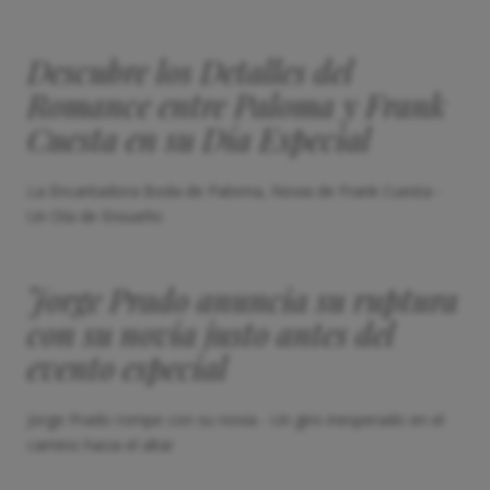
Descubre los Detalles del
Romance entre Paloma y Frank
Cuesta en su Día Especial
La Encantadora Boda de Paloma, Novia de Frank Cuesta -
Un Día de Ensueño
Jorge Prado anuncia su ruptura
con su novia justo antes del
evento especial
Jorge Prado rompe con su novia - Un giro inesperado en el
camino hacia el altar