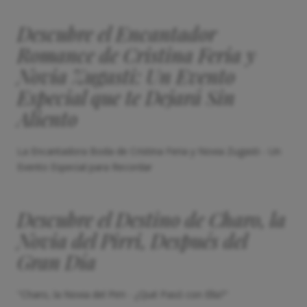
Descubre el Encantador
Romance de Cristina Feria y
Novia Zugasti: Un Evento
Especial que te Dejará Sin
Aliento
La Encantadora Boda de Cristina Feria y Novia Zugasti - Un
Evento Especial para Recordar
Descubre el Destino de Charo, la
Novia del Pirri, Después del
Gran Día
"Charo, la Novia del Pirri - ¿Qué Pasó con Ella?"