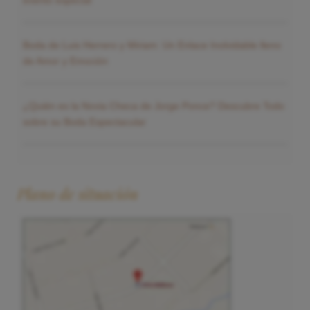
Boda de Luis Herrero y Miriam: Un Enlace Inolvidable lleno
de Amor y Emoción
¿Quién es la Novia Checa de Jorge Ponce? Descubre Todo
sobre su Boda Espectacular
Plano de situación