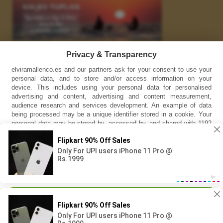
Enlaces
Privacy & Transparency
elviramallenco.es and our partners ask for your consent to use your
INSTAGRAM
personal data, and to store and/or access information on your
device. This includes using your personal data for personalised
YOUTUBE
advertising and content, advertising and content measurement,
audience research and services development. An example of data
Información
being processed may be a unique identifier stored in a cookie. Your
personal data may be stored by, accessed by, and shared with 1192
Aviso legal
partners, or used specifically by this site. You can change your
settings or withdraw consent at any time, the link to do so is in our
Política de cookies
privacy policy at the bottom of this page. Some vendors may
process your personal data on the basis of legitimate interest, which
Política de privacidad
you can object to by managing your settings below.
Síguenos en Facebook
Continue with Recommended Cookies
Manage Settings