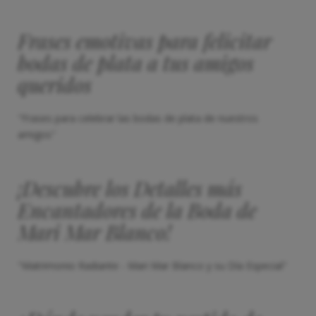
Frases emotivas para felicitar
bodas de plata a tus amigos
queridos
"Frases para celebrar las bodas de plata de nuestros
amigos"
¡Descubre los Detalles más
Encantadores de la Boda de
Mari Mar Blanco!
"Matrimonio Radiante - Mari Mar Blanco y su Día Especial"