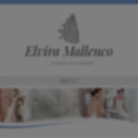
Elvira Mallenco
Costura con Corazón
MENU