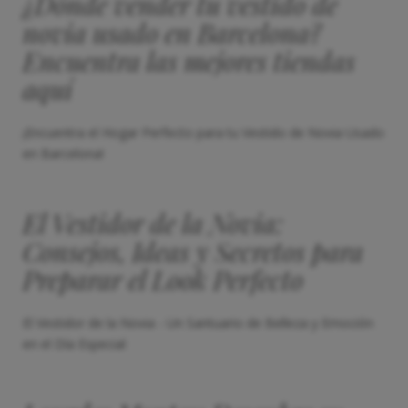
¿Dónde vender tu vestido de
novia usado en Barcelona?
Encuentra las mejores tiendas
aquí
¡Encuentra el Hogar Perfecto para tu Vestido de Novia Usado
en Barcelona!
El Vestidor de la Novia:
Consejos, Ideas y Secretos para
Preparar el Look Perfecto
El Vestidor de la Novia - Un Santuario de Belleza y Emoción
en el Día Especial