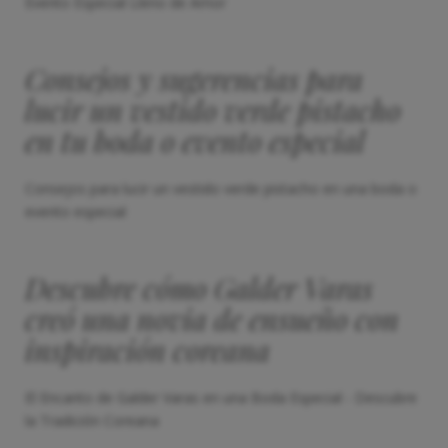
Evento Especial Lleno de Amor
Consejos y sugerencias para
lucir un vestido verde pistacho
en tu boda o evento especial
Consejos para lucir un vestido verde pistacho en una boda o
evento especial
Descubre cómo Galder Varas
creó una novia de ensueño con
inspiración coreana
El Encanto de Galder Varas en una Boda Especial - Descubre
la Tradición Coreana