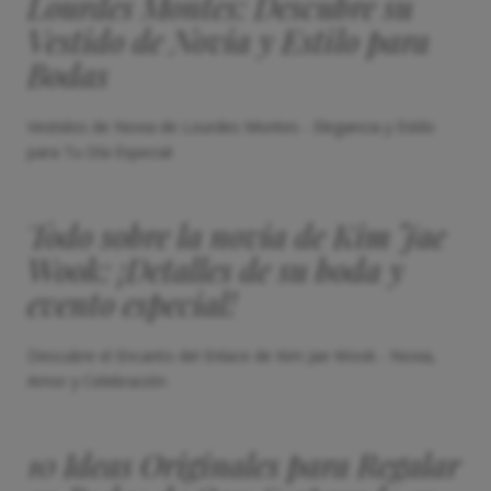
Lourdes Montes: Descubre su
Vestido de Novia y Estilo para
Bodas
Vestidos de Novia de Lourdes Montes - Elegancia y Estilo
para Tu Día Especial
Todo sobre la novia de Kim Jae
Wook: ¡Detalles de su boda y
evento especial!
Descubre el Encanto del Enlace de Kim Jae Wook - Novia,
Amor y Celebración
10 Ideas Originales para Regalar