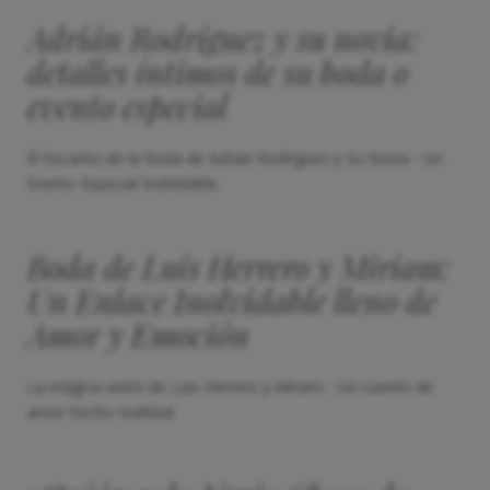
Adrián Rodríguez y su novia:
detalles íntimos de su boda o
evento especial
El Encanto de la Boda de Adrián Rodríguez y Su Novia - Un
Evento Especial Inolvidable
Boda de Luis Herrero y Miriam:
Un Enlace Inolvidable lleno de
Amor y Emoción
La mágica unión de Luis Herrero y Miriam - Un cuento de
amor hecho realidad