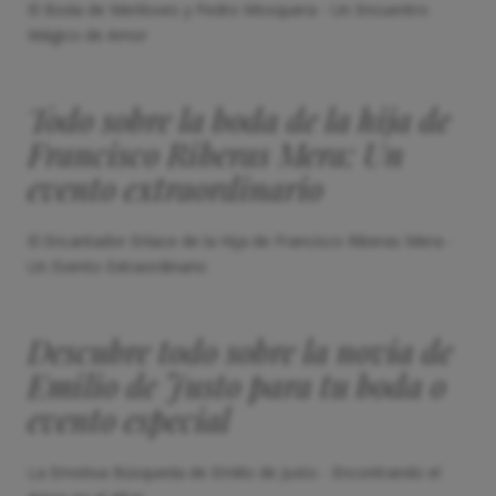
El Boda de Meriloves y Pedro Mosquera - Un Encuentro
Mágico de Amor
Todo sobre la boda de la hija de
Francisco Riberas Mera: Un
evento extraordinario
El Encantador Enlace de la Hija de Francisco Riberas Mera -
Un Evento Extraordinario
Descubre todo sobre la novia de
Emilio de Justo para tu boda o
evento especial
La Emotiva Búsqueda de Emilio de Justo - Encontrando el