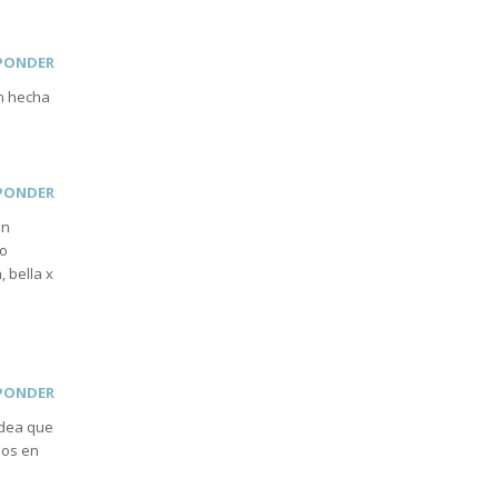
PONDER
ón hecha
PONDER
Un
mo
 bella x
PONDER
idea que
nos en