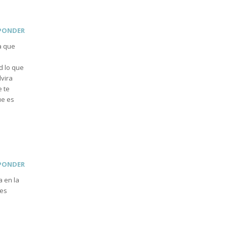
PONDER
la que
d lo que
lvira
e te
ue es
PONDER
a en la
 es