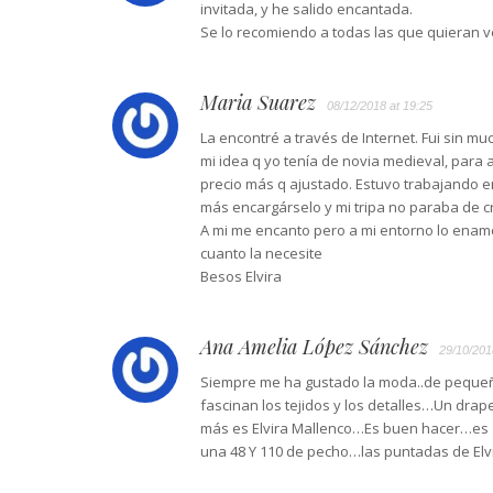
invitada, y he salido encantada.
Se lo recomiendo a todas las que quieran v
Maria Suarez
08/12/2018 at 19:25
La encontré a través de Internet. Fui sin m
mi idea q yo tenía de novia medieval, para
precio más q ajustado. Estuvo trabajando 
más encargárselo y mi tripa no paraba de c
A mi me encanto pero a mi entorno lo enamo
cuanto la necesite
Besos Elvira
Ana Amelia López Sánchez
29/10/201
Siempre me ha gustado la moda..de peque
fascinan los tejidos y los detalles…Un drap
más es Elvira Mallenco…Es buen hacer…es 
una 48 Y 110 de pecho…las puntadas de Elvi