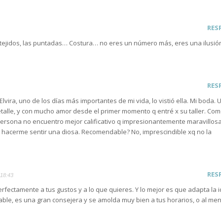
RES
 tejidos, las puntadas… Costura… no eres un número más, eres una ilusi
RES
ira, uno de los días más importantes de mi vida, lo vistió ella. Mi boda. 
etalle, y con mucho amor desde el primer momento q entré x su taller. Co
persona no encuentro mejor calificativo q impresionantemente maravillosa,
i x hacerme sentir una diosa. Recomendable? No, imprescindible xq no la
RES
 18:43
erfectamente a tus gustos y a lo que quieres. Y lo mejor es que adapta la 
able, es una gran consejera y se amolda muy bien a tus horarios, o al me