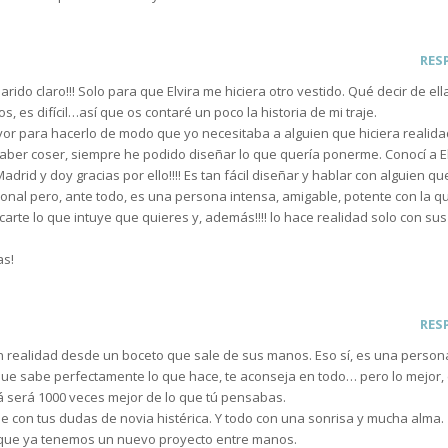
RES
rido claro!!! Solo para que Elvira me hiciera otro vestido. Qué decir de el
, es difícil…así que os contaré un poco la historia de mi traje.
or para hacerlo de modo que yo necesitaba a alguien que hiciera realida
saber coser, siempre he podido diseñar lo que quería ponerme. Conocí a E
adrid y doy gracias por ello!!!! Es tan fácil diseñar y hablar con alguien qu
sional pero, ante todo, es una persona intensa, amigable, potente con la q
acarte lo que intuye que quieres y, además!!!! lo hace realidad solo con sus
as!
RES
en realidad desde un boceto que sale de sus manos. Eso sí, es una person
rque sabe perfectamente lo que hace, te aconseja en todo… pero lo mejor,
ará será 1000 veces mejor de lo que tú pensabas.
e con tus dudas de novia histérica. Y todo con una sonrisa y mucha alma.
a que ya tenemos un nuevo proyecto entre manos.