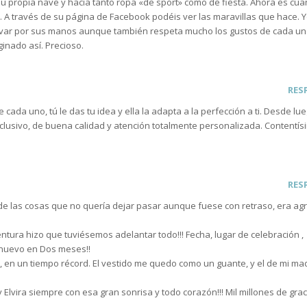
u propia nave y hacia tanto ropa «de sport» como de fiesta. Ahora es cu
. A través de su página de Facebook podéis ver las maravillas que hace. 
levar por sus manos aunque también respeta mucho los gustos de cada uno
inado así. Precioso.
RES
cada uno, tú le das tu idea y ella la adapta a la perfección a ti. Desde lu
lusivo, de buena calidad y atención totalmente personalizada. Contentís
RES
de las cosas que no quería dejar pasar aunque fuese con retraso, era ag
tura hizo que tuviésemos adelantar todo!!! Fecha, lugar de celebración ,
e nuevo en Dos meses!!
o, en un tiempo récord. El vestido me quedo como un guante, y el de mi m
 Elvira siempre con esa gran sonrisa y todo corazón!!! Mil millones de gra