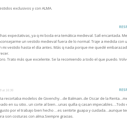
estidos exclusivos y con ALMA.
RES
uchas expectativas, ya q mi boda era temática medieval. Salí encantada. Me
 aconsejarme un vestido medieval fuera de lo normal. Traje a medida con 
en mi vestido hasta el día antes. Más q nada porque me quedé embaraza
recer.
ro. Trato más que excelente. Se la recomiendo a todo el que puedo. Vol
RES
8 at 16:36
ña recortaba modelos de Givenchy…de Balmain..de Oscar de la Renta…m
eado en su sitio.. un corte al bien…unas quilla q casan impecables….Todo 
gusto por el trabajo bien hecho …es sentirte guapa y cuidada…aunque t
ra son costuras con alma.Siempre gracias.