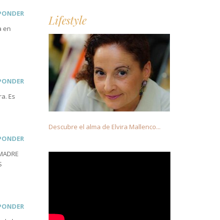
PONDER
Lifestyle
a en
PONDER
a. Es
Descubre el alma de Elvira Mallenco...
PONDER
 MADRE
S
PONDER