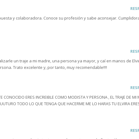
RES
spuesta y colaboradora. Conoce su profesión y sabe aconsejar. Cumplidor
RES
zarle un traje a mi madre, una persona ya mayor, y caí en manos de Elvir
sona. Trato excelente y, por tanto, muy recomendable!!!!
RES
 CONOCIDO ERES INCREIBLE COMO MODISTA Y PERSONA , EL TRAJE DE MI
 FUUTURO TODO LO QUE TENGA QUE HACERME ME LO HARAS TU ELVIRA ERE
RES