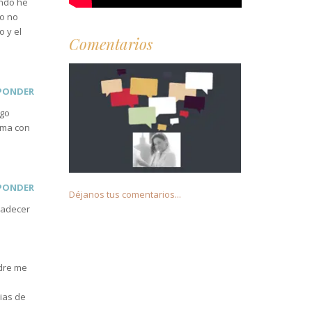
ando he
Yo no
 y el
Comentarios
PONDER
ego
ima con
PONDER
Déjanos tus comentarios...
radecer
adre me
cias de