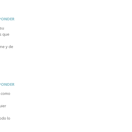
PONDER
 su
as que
ene y de
PONDER
o como
uier
odo lo