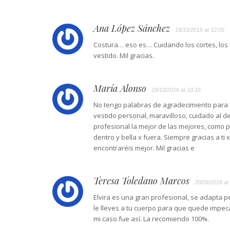
Ana López Sánchez
19/10/2016 at 12:05
Costura… eso es… Cuidando los cortes, los
vestido. Mil gracias.
María Alonso
19/10/2016 at 10:16
No tengo palabras de agradecimiento para Elv
vestido personal, maravilloso, cuidado al d
profesional la mejor de las mejores, como 
dentro y bella x fuera. Siempre gracias a t
encontraréis mejor. Mil gracias e
Teresa Toledano Marcos
20/09/2016 at
Elvira es una gran profesional, se adapta p
le lleves a tu cuerpo para que quede impec
mi caso fue así. La recomiendo 100%.