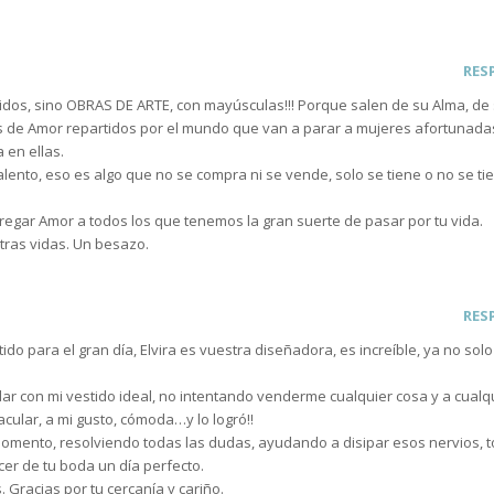
RES
dos, sino OBRAS DE ARTE, con mayúsculas!!! Porque salen de su Alma, de
os de Amor repartidos por el mundo que van a parar a mujeres afortunad
 en ellas.
alento, eso es algo que no se compra ni se vende, solo se tiene o no se ti
regar Amor a todos los que tenemos la gran suerte de pasar por tu vida.
tras vidas. Un besazo.
RES
do para el gran día, Elvira es vuestra diseñadora, es increíble, ya no sol
r con mi vestido ideal, no intentando venderme cualquier cosa y a cualq
cular, a mi gusto, cómoda…y lo logró!!
momento, resolviendo todas las dudas, ayudando a disipar esos nervios, t
er de tu boda un día perfecto.
s. Gracias por tu cercanía y cariño.