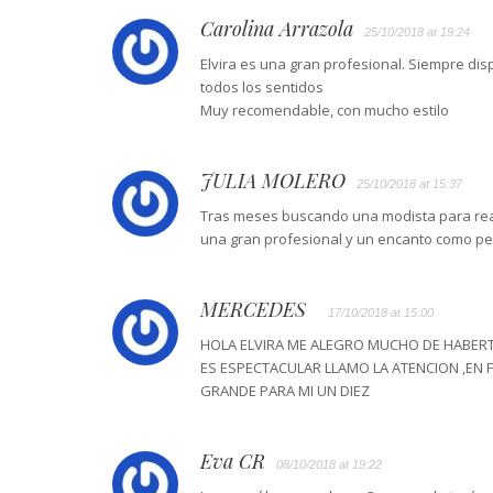
Carolina Arrazola
25/10/2018 at 19:24
Elvira es una gran profesional. Siempre di
todos los sentidos
Muy recomendable, con mucho estilo
JULIA MOLERO
25/10/2018 at 15:37
Tras meses buscando una modista para reali
una gran profesional y un encanto como per
MERCEDES
17/10/2018 at 15:00
HOLA ELVIRA ME ALEGRO MUCHO DE HABERTE
ES ESPECTACULAR LLAMO LA ATENCION ,EN
GRANDE PARA MI UN DIEZ
Eva CR
08/10/2018 at 19:22