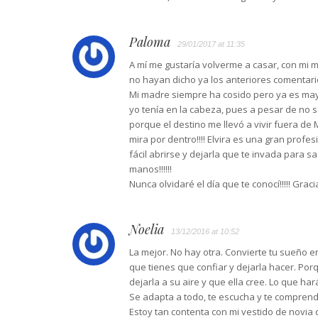
Paloma
29/01/2017 at 11:35
A mí me gustaría volverme a casar, con mi ma
no hayan dicho ya los anteriores comentarios
Mi madre siempre ha cosido pero ya es may
yo tenía en la cabeza, pues a pesar de no 
porque el destino me llevó a vivir fuera de M
mira por dentro!!!! Elvira es una gran profe
fácil abrirse y dejarla que te invada para s
manos!!!!!!
Nunca olvidaré el día que te conocí!!!!! Graci
Noelia
13/12/2016 at 10:52
La mejor. No hay otra. Convierte tu sueño 
que tienes que confiar y dejarla hacer. Po
dejarla a su aire y que ella cree. Lo que h
Se adapta a todo, te escucha y te comprend
Estoy tan contenta con mi vestido de novi