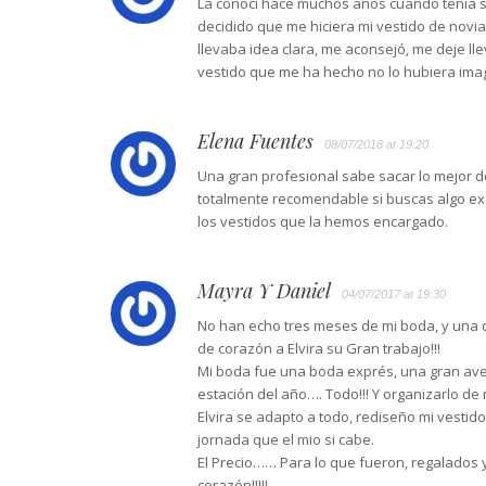
La conocí hace muchos años cuando tenía s
decidido que me hiciera mi vestido de novia
llevaba idea clara, me aconsejó, me deje l
vestido que me ha hecho no lo hubiera imag
Elena Fuentes
08/07/2018 at 19:20
Una gran profesional sabe sacar lo mejor de 
totalmente recomendable si buscas algo exc
los vestidos que la hemos encargado.
Mayra Y Daniel
04/07/2017 at 19:30
No han echo tres meses de mi boda, y una 
de corazón a Elvira su Gran trabajo!!!
Mi boda fue una boda exprés, una gran aven
estación del año…. Todo!!! Y organizarlo d
Elvira se adapto a todo, rediseño mi vestid
jornada que el mio si cabe.
El Precio…… Para lo que fueron, regalados y
corazón!!!!!