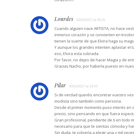
Lourdes
02/03/2017 at 09:25
Cuando alguien nace ARTISTA, no hace vesti
inmenso corazón y se convierten en trocit
tienen la suerte de que Elvira haga su magia
Y aunque los grandes intenten aplastar el t
eso, Elvira esta sobrada.
Por favor, no dejes de hacer Magia y de ent
Gracias Nacho, por haberla puesto en nues
Pilar
30/01/2017 at 19:03
Si de verdad queréis encontrar vuestro vesti
modista sino también como persona.
Desde el primer momento puso interés en da
precio, sino pensando en que fuera especta
Gran profesional, pendiente de ti en todo 
necesario para que te sientas cómoda y hac
Sin duda, te volvería a elegir una y mil vece