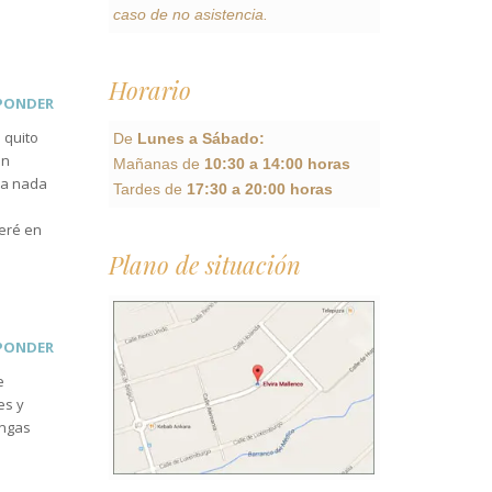
caso de no asistencia.
Horario
PONDER
 quito
De
Lunes a Sábado:
un
Mañanas de
10:30 a 14:00 horas
da nada
Tardes de
17:30 a 20:00 horas
veré en
Plano de situación
PONDER
e
es y
engas