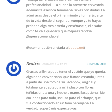
profesionalidad… Tu sueño lo convierte en vestido,
además te asesora fenomenal si vas con dudas. La
admiraras desde el primer minuto y formará parte
de tu vida desde el segundo. Aunque ya te hayas
probado algo, ves a verla y enséñaselo, ella sabe
como te va a quedar y que mejoras tendría.
¡Superrecomendable!
(Recomendación enviada a
bodas.net
)
Beatriz
RESPONDER
09/04/2015 at 12:23
Gracias a Elvira pude tener el vestido que yo quería,
algo nada convencional que fuimos creando juntas
a partir de una foto de su Facebook, original y
totalmente adaptado a mí, incluso con flores
teñidas una a una y hecho a mano. Excepcional. Me
dio ideas para todo, incluso para el echarpe, que
fue confeccionado en un tono berenjena. La
verdad, ¡superó mis expectativas!