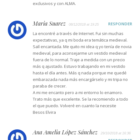
exclusivos y con ALMA.
Maria Suarez
RESPONDER
08/12/2018 at 19:25
La encontré a través de Internet. Fui sin muchas
expectativas, ya q mi boda era temática medieval.
Salí encantada. Me quito mi idea q yo tenía de novia
medieval, para aconsejarme un vestido medieval
fuera de lo normal. Traje a medida con un precio
más q ajustado. Estuvo trabajando en mi vestido
hasta el día antes. Más q nada porque me quedé
embarazada nada más encargárselo y mi tripa no
paraba de crecer.
A mi me encanto pero a mi entorno lo enamoro.
Trato más que excelente. Se la recomiendo a todo
el que puedo. Volveré en cuanto la necesite
Besos Elvira
Ana Amelia López Sánchez
29/10/2018 at 16:36