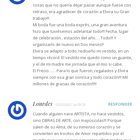
cosas que no quería dejar pasar aunque fuese con
retraso, era agradecer de corazón a Elvira su Gran
trabajo!!!
Mi boda fue una boda exprés, una gran aventura
hizo que tuviésemos adelantar todo!!! Fecha, lugar
de celebración , estación del año…. Todo!!! Y
organizarlo de nuevo en Dos meses!!
Elvira se adapto a todo, rediseño mi vestido, en un
tiempo récord. El vestido me quedo como un guante,
y el de mi madre me jornada que el mio si cabe.
El Precio…… Para lo que fueron, regalados y Elvira
siempre con esa gran sonrisa y todo corazón!!! Mil
millones de gracias de corazón!!!!!
Lourdes
RESPONDER
02/03/2017 at 09:25
Cuando alguien nace ARTISTA, no hace vestidos,
sino OBRAS DE ARTE, con mayúsculas!!! Porque
salen de su Alma, de su inmenso corazón y se
convierten en trocitos de Amor repartidos por el
mundo que van a parar a mujeres afortunadas que