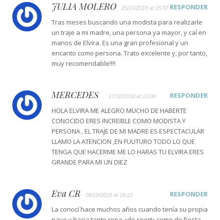
JULIA MOLERO
RESPONDER
25/10/2018 at 15:37
Tras meses buscando una modista para realizarle
un traje a mi madre, una persona ya mayor, y caí en
manos de Elvira. Es una gran profesional y un
encanto como persona. Trato excelente y, por tanto,
muy recomendable!!!!
MERCEDES
RESPONDER
17/10/2018 at 15:00
HOLA ELVIRA ME ALEGRO MUCHO DE HABERTE
CONOCIDO ERES INCREIBLE COMO MODISTA Y
PERSONA , EL TRAJE DE MI MADRE ES ESPECTACULAR
LLAMO LA ATENCION ,EN FUUTURO TODO LO QUE
TENGA QUE HACERME ME LO HARAS TU ELVIRA ERES
GRANDE PARA MI UN DIEZ
Eva CR
RESPONDER
08/10/2018 at 19:22
La conocí hace muchos años cuando tenía su propia
nave y hacia tanto ropa «de sport» como de fiesta.