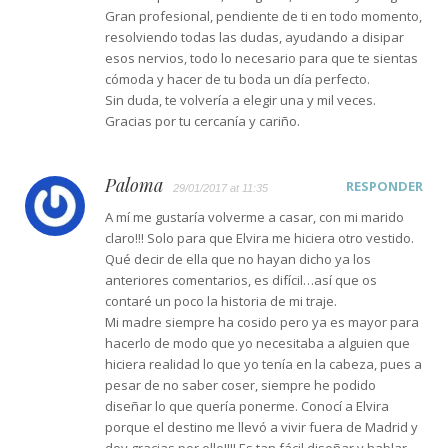
Gran profesional, pendiente de ti en todo momento,
resolviendo todas las dudas, ayudando a disipar
esos nervios, todo lo necesario para que te sientas
cómoda y hacer de tu boda un día perfecto.
Sin duda, te volvería a elegir una y mil veces.
Gracias por tu cercanía y cariño.
Paloma
RESPONDER
29/01/2017 at 11:35
A mí me gustaría volverme a casar, con mi marido
claro!!! Solo para que Elvira me hiciera otro vestido.
Qué decir de ella que no hayan dicho ya los
anteriores comentarios, es difícil…así que os
contaré un poco la historia de mi traje.
Mi madre siempre ha cosido pero ya es mayor para
hacerlo de modo que yo necesitaba a alguien que
hiciera realidad lo que yo tenía en la cabeza, pues a
pesar de no saber coser, siempre he podido
diseñar lo que quería ponerme. Conocí a Elvira
porque el destino me llevó a vivir fuera de Madrid y
doy gracias por ello!!!! Es tan fácil diseñar y hablar