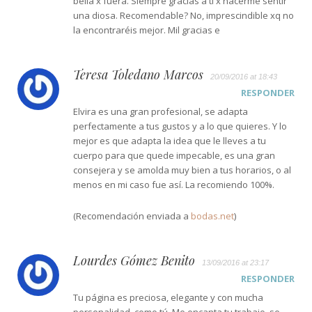
bella x fuera. Siempre gracias a ti x hacerme sentir
una diosa. Recomendable? No, imprescindible xq no
la encontraréis mejor. Mil gracias e
Teresa Toledano Marcos
20/09/2016 at 18:43
RESPONDER
Elvira es una gran profesional, se adapta
perfectamente a tus gustos y a lo que quieres. Y lo
mejor es que adapta la idea que le lleves a tu
cuerpo para que quede impecable, es una gran
consejera y se amolda muy bien a tus horarios, o al
menos en mi caso fue así. La recomiendo 100%.
(Recomendación enviada a
bodas.net
)
Lourdes Gómez Benito
13/09/2016 at 23:17
RESPONDER
Tu página es preciosa, elegante y con mucha
personalidad, como tú. Me encanta tu trabajo, se