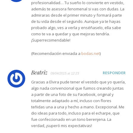
profesionalidad… Tu sueño lo convierte en vestido,
además te asesora fenomenal si vas con dudas. La
admiraras desde el primer minuto y formará parte
de tu vida desde el segundo. Aunque ya te hayas
probado algo, ves a verla y enséñaselo, ella sabe
como te va a quedar y que mejoras tendría.
¡Superrecomendable!
(Recomendación enviada a
bodas.net
)
Beatriz
RESPONDER
09/04/2015 at 12:23
Gracias a Elvira pude tener el vestido que yo quería,
algo nada convencional que fuimos creando juntas
a partir de una foto de su Facebook, original y
totalmente adaptado a mí, incluso con flores
teñidas una a una y hecho a mano. Excepcional. Me
dio ideas para todo, incluso para el echarpe, que
fue confeccionado en un tono berenjena. La
verdad, ¡superó mis expectativas!