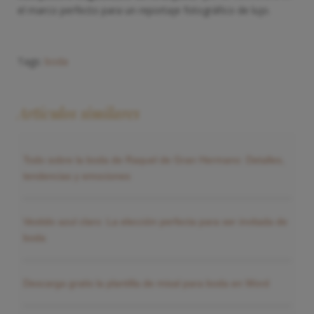
el marco perfecto para un reportaje fotográfico de lujo.
Tags:
boda
Artículos similares
Todo sobre la boda de Raquel de Gran Hermano: Detalles,
tendencias y emociones
Vestido azul claro: La elección perfecta para ser invitada de
boda
Descarga gratis la plantilla de misal para boda en Word