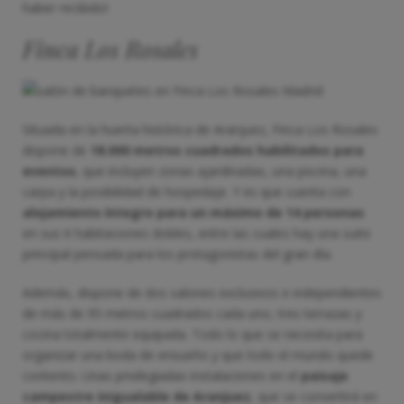
haber recibido!
Finca Los Rosales
Situada en la huerta histórica de Aranjuez, Finca Los Rosales
dispone de
18.000 metros cuadrados habilitados para
eventos
, que incluyen zonas ajardinadas, una piscina, una
carpa y la posibilidad de hospedaje. Y es que cuenta con
alojamiento íntegro para un máximo de 14 personas
en sus 6 habitaciones dobles, entre las cuales hay una suite
principal pensada para los protagonistas del gran día.
Además, dispone de dos salones exclusivos e independientes
de más de 95 metros cuadrados cada uno, tres terrazas y
cocina totalmente equipada. Todo lo que se necesita para
organizar una boda de ensueño y que todo el mundo quede
contento. Unas privilegiadas instalaciones en el
paisaje
campestre inigualable de Aranjuez
, que se convertirá en