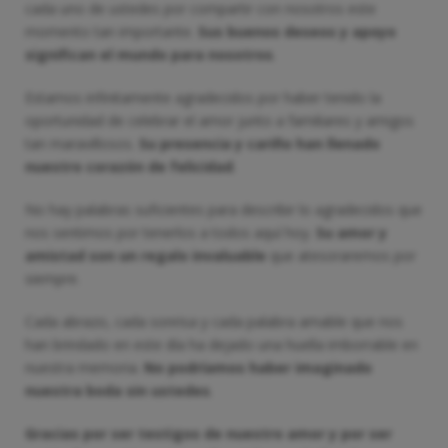
cada uno de ustedes por compartir con nosotros este
momento tan importante.
Sus buenos deseos y apoyo
significan el mundo para nosotros
.
Estamos infinitamente agradecidos por haber tenido la
oportunidad de celebrar el amor junto a familiares y amigos
tan maravillosos.
Su presencia y cariño han llenado
nuestro corazón de felicidad
.
No hay palabras suficientes para describir lo agradecidos que
nos sentimos por tenerlos a todos aquí hoy.
Su amor y
amistad son un regalo invaluable
que atesoraremos por
siempre.
Cada abrazo, cada sonrisa y cada palabra amable que nos
han brindado en este día ha dejado una huella imborrable en
nuestra memoria.
No podríamos haber imaginado
nuestra boda sin ustedes
.
Gracias por ser testigos de nuestro amor y por ser