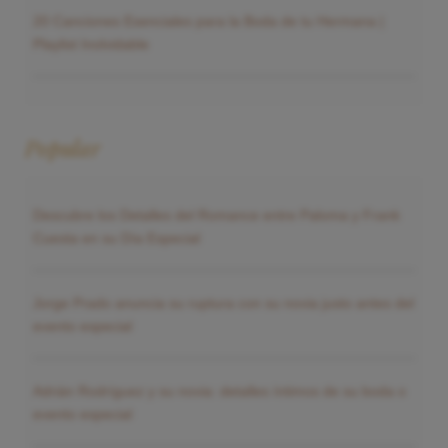
20 Canciones Esenciales para la Boda de tu Hermana |
Playlist Inolvidable
Popular
Descubre los Detalles del Romance entre Paloma y Frank
Cuesta en su Día Especial
Jorge Prado anuncia su ruptura con su novia justo antes del
evento especial
Adrián Rodríguez y su novia: detalles íntimos de su boda o
evento especial