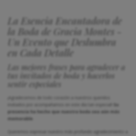
La Esencia Encantadora de
la Boda de Gracia Montes -
Un Evento que Deslumbra
en Cada Detalle
Las mejores frases para agradecer a
tus invitados de boda y hacerlos
sentir especiales
¡Agradecemos de todo corazón a nuestros queridos
invitados por acompañarnos en este día tan especial!
Su
presencia ha hecho que nuestra boda sea aún más
memorable
.
Queremos expresar nuestro más profundo agradecimiento a