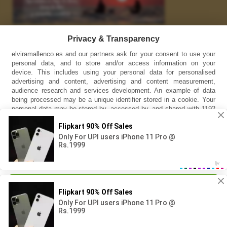
Enlaces
Privacy & Transparency
elviramallenco.es and our partners ask for your consent to use your
INSTAGRAM
personal data, and to store and/or access information on your
device. This includes using your personal data for personalised
YOUTUBE
advertising and content, advertising and content measurement,
audience research and services development. An example of data
Información
being processed may be a unique identifier stored in a cookie. Your
personal data may be stored by, accessed by, and shared with 1192
Aviso legal
partners, or used specifically by this site. You can change your
settings or withdraw consent at any time, the link to do so is in our
Política de cookies
privacy policy at the bottom of this page. Some vendors may
process your personal data on the basis of legitimate interest, which
Política de privacidad
you can object to by managing your settings below.
Síguenos en Facebook
Continue with Recommended Cookies
Manage Settings