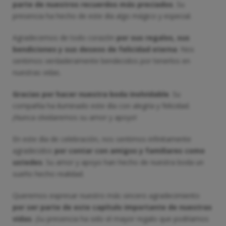
parte de nuestros recuerdos más preciados
. Su
presencia ha hecho de este día algo mágico y especial.
Agradecemos de todo corazón
por sus regalos, sus
bendiciones y sus deseos de felicidad eterna
. Nos
sentimos verdaderamente bendecidos por tenerlos en
nuestras vidas.
Gracias por hacer nuestra boda inolvidable
. Su
compañía ha iluminado este día con alegría y felicidad.
¡Nunca olvidaremos su amor y apoyo!
En este día de celebración, nos sentimos infinitamente
agradecidos
por contar con amigos y familiares como
ustedes
. Su amor y apoyo han hecho de nuestra boda un
sueño hecho realidad.
Queremos expresar nuestro más sincero agradecimiento
por ser parte de este capítulo importante de nuestras
vidas
. ¡Su presencia ha sido el mayor regalo que podríamos