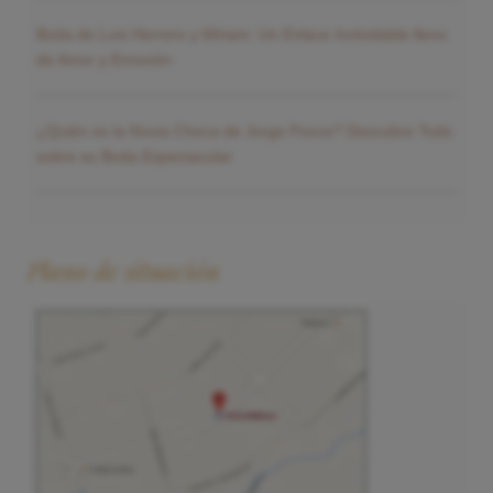
Boda de Luis Herrero y Miriam: Un Enlace Inolvidable lleno
de Amor y Emoción
¿Quién es la Novia Checa de Jorge Ponce? Descubre Todo
sobre su Boda Espectacular
Plano de situación