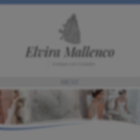
Elvira Mallenco
Costura con Corazón
MENU