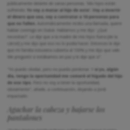
públicamente delante de varias personas. 'Mis hijos están
sufriendo.
Yo voy a matar al hijo de este'.
Voy a invertir
el dinero que sea, voy a contratar a 10 personas para
que no fallen.
Automáticamente recibo una llamada, quiere
hablar conmigo en Dubái. Hablamos y me dijo: '¿Qué
necesitas?'. Le dije que a la madre de mis hijos fuera [de la
cárcel] y me dijo que eso no lo podía hacer. Entonces le dije
que mi familia estuviera cubierta al 100% y me dijo que vale.
Me preguntó si estábamos en paz y le dije que sí".
"Yo puedo olvidar, pero no puedo perdonar. Y
si yo, algún
día, tengo la oportunidad me comeré el hígado del hijo
de ese tipo.
Pero no voy a tener la oportunidad,
obviamente", añade, a continuación, dejando a Jordi
impactado.
Agachar la cabeza y bajarse los
pantalones