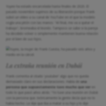
Yuyee ha estado encarcelada hasta finales de 2020. El
pasado noviembre supimos de su liberación porque Frank
subió un vídeo a su canal de YouTube en el que la modelo
cogía una pitón con las manos: "Al final, me va a quitar el
trabajo", bromeaba el leonés. Tampoco se sabe si la pareja
ha decidido volver o simplemente mantienen buena relación
por el bien de sus hijos.
La extraña reunión en Dubái
Frank comenta al citado 'youtuber' algo que no queda
demasiado claro en sus declaraciones. Habla de
una
persona que supuestamente tuvo mucho que ver
en
todo lo que pasó años atrás: "Yo tuve una reunión en Dubái
con la persona que. teóricamente la gente decía que no lo
había hecho. Le dije que iba a matar a su hijo y lo dije