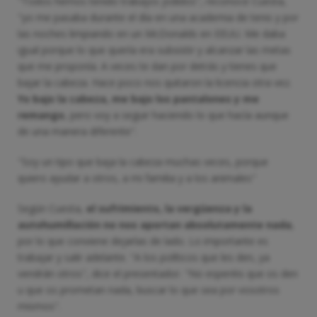
"Todos hemos tenido trabajos jodidos", reconoce Cuesta,
"yo me pasaba durante el día en una academia de tenis y por
las noches limpiando en un McDonalds en EEUU. Me daba
igual porque lo que quería era subsistir y alcanzar las metas
que me proponía. A veces te dan por detrás y tienes que
bajar la cabeza. Hace poco nos quitaron la licencia otra vez.
Yo bajo la cabeza, me bajo los pantalones y me
remango
, pero voy a seguir haciendo lo que hacía aunque
de una manera diferente".
"Soy un tipo que baja la cabeza muchas veces, porque
quiero ayudar a otros, a mi familia y a los animales"
Según Cuesta,
el sufrimiento, la vergüenza y la
autohumillación no nos aportan absolutamente nada
,
por lo que conviene dejarlas de lado. Lo importante es
trabajar y salir adelante. "A los políticos que les den, ya
vendrán otros", dice el presentador. "No esperéis que os den
u que os prometan nada, buscar lo que sea por vosotros
mismos".