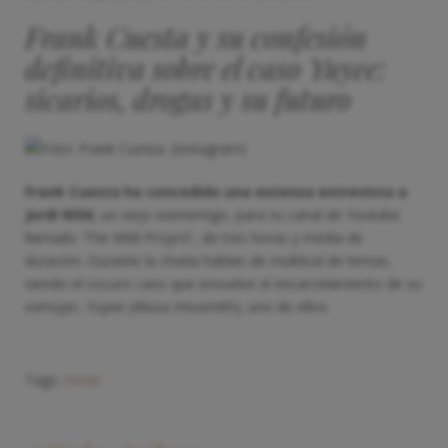
Frank Cuesta y su confesión
definitiva sobre el caso Yuyee:
sicarios, drogas y su futuro
Frank Cuesta ha concedido una extensa entrevista a
Jordi Wild
, un viejo exenemigo, para su canal de Youtube
llamado 'The Wild Project', de tres horas y media de
duración. Durante la charla hablan de multitud de temas,
siendo el oscuro caso que envuelve el encarcelamiento de su
exmujer, Yuyee (Alissa Intusmith), uno de ellos.
Tags:
novia