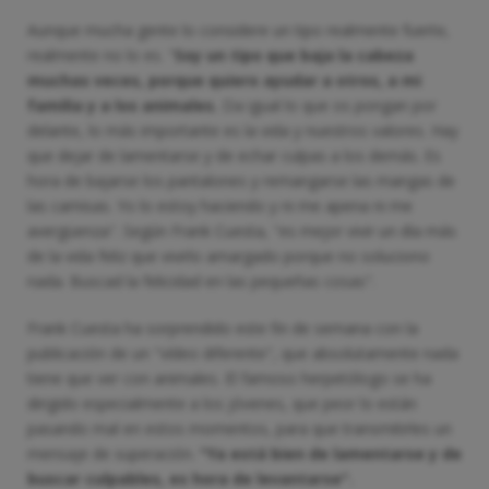
Aunque mucha gente lo considere un tipo realmente fuerte,
realmente no lo es. "
Soy un tipo que baja la cabeza
muchas veces, porque quiero ayudar a otros, a mi
familia y a los animales.
Da igual lo que os pongan por
delante, lo más importante es la vida y nuestros valores. Hay
que dejar de lamentarse y de echar culpas a los demás. Es
hora de bajarse los pantalones y remangarse las mangas de
las camisas. Yo lo estoy haciendo y ni me apena ni me
avergüenza". Según Frank Cuesta, "es mejor vivir un día más
de la vida feliz que vivirlo amargado porque no soluciono
nada. Buscad la felicidad en las pequeñas cosas".
Frank Cuesta ha sorprendido este fin de semana con la
publicación de un "vídeo diferente", que absolutamente nada
tiene que ver con animales. El famoso herpetólogo se ha
dirigido especialmente a los jóvenes, que peor lo están
pasando mal en estos momentos, para que transmitirles un
mensaje de superación.
"Ya está bien de lamentarse y de
buscar culpables, es hora de levantarse".