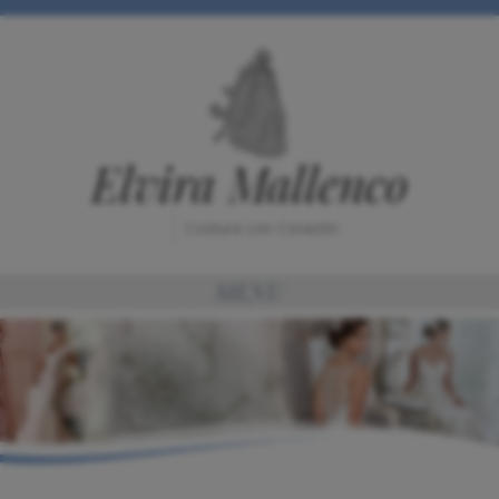
Elvira Mallenco
Costura con Corazón
MENU