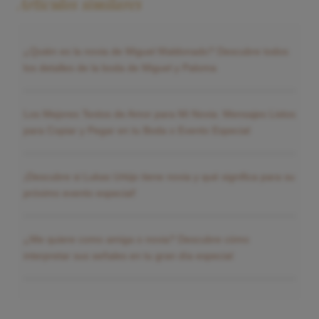
Artículos similares
¿Quién es la novia de Miguel Maldonado? Descubre todos
los detalles de la boda de Miguel y Paloma
Los Mejores Textos de Amor para Mi Novia: Mensajes Listos
para Copiar y Pegar en tu Boda o Evento Especial
¡Descubre si Lukas Urkijo tiene novia y qué significa para su
próximo evento especial!
¿Me quiere como amiga o novia? Descubre cómo
interpretar sus señales en tu gran día especial