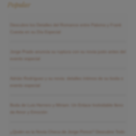
Popular
Descubre los Detalles del Romance entre Paloma y Frank
Cuesta en su Día Especial
Jorge Prado anuncia su ruptura con su novia justo antes del
evento especial
Adrián Rodríguez y su novia: detalles íntimos de su boda o
evento especial
Boda de Luis Herrero y Miriam: Un Enlace Inolvidable lleno
de Amor y Emoción
¿Quién es la Novia Checa de Jorge Ponce? Descubre Todo