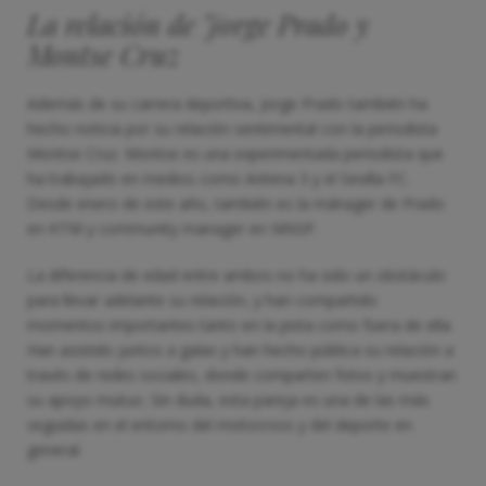
La relación de Jorge Prado y
Montse Cruz
Además de su carrera deportiva, Jorge Prado también ha
hecho noticia por su relación sentimental con la periodista
Montse Cruz. Montse es una experimentada periodista que
ha trabajado en medios como Antena 3 y el Sevilla FC.
Desde enero de este año, también es la mánager de Prado
en KTM y community manager en MXGP.
La diferencia de edad entre ambos no ha sido un obstáculo
para llevar adelante su relación, y han compartido
momentos importantes tanto en la pista como fuera de ella.
Han asistido juntos a galas y han hecho pública su relación a
través de redes sociales, donde comparten fotos y muestran
su apoyo mutuo. Sin duda, esta pareja es una de las más
seguidas en el entorno del motocross y del deporte en
general.