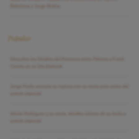
Baleztena y Jorge Molina
Popular
Descubre los Detalles del Romance entre Paloma y Frank
Cuesta en su Día Especial
Jorge Prado anuncia su ruptura con su novia justo antes del
evento especial
Adrián Rodríguez y su novia: detalles íntimos de su boda o
evento especial