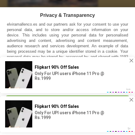
Enlaces
Privacy & Transparency
elviramallenco.es and our partners ask for your consent to use your
INSTAGRAM
personal data, and to store and/or access information on your
device. This includes using your personal data for personalised
YOUTUBE
advertising and content, advertising and content measurement,
audience research and services development. An example of data
Información
being processed may be a unique identifier stored in a cookie. Your
personal data may be stored by, accessed by, and shared with 1192
Aviso legal
partners, or used specifically by this site. You can change your
settings or withdraw consent at any time, the link to do so is in our
Política de cookies
privacy policy at the bottom of this page. Some vendors may
process your personal data on the basis of legitimate interest, which
Política de privacidad
you can object to by managing your settings below.
Síguenos en Facebook
Continue with Recommended Cookies
Manage Settings
Copyright © 2023 Elvira Mallenco . All rights reserved.
Vendor List
|
Privacy Policy