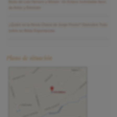
Boda de Luis Herrero y Miriam: Un Enlace Inolvidable lleno
de Amor y Emoción
¿Quién es la Novia Checa de Jorge Ponce? Descubre Todo
sobre su Boda Espectacular
Plano de situación