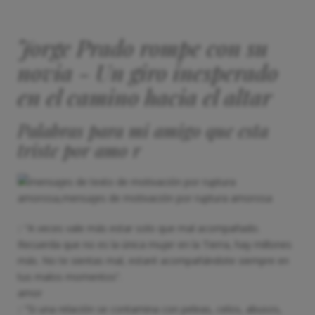
Jorge Prado rompe con su
novia - Un giro inesperado
en el camino hacia el altar
Palabras para mi amigo que esta
triste por amo r
:: “A veces vale más estar solo que mal acompañado.
Recuerda que no es la única mujer en la Tierra, hay millones
más. No te sientas mal, estaré acompañándote siempre en
tus malos momentos”.
amor
:: “Si una relación se contamina con peleas, celos, abusos,