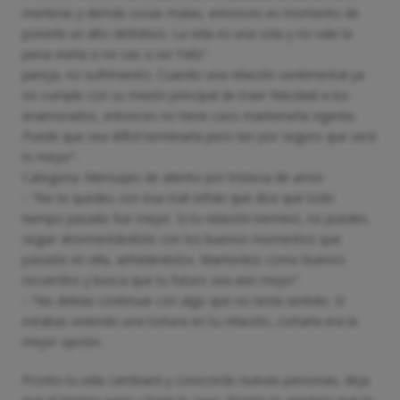
mentiras y demás cosas malas, entonces es momento de
ponerle un alto definitivo. La vida es una sola y no vale la
pena vivirla si no vas a ser Felíz”.
pareja, no sufrimiento. Cuando una relación sentimental ya
no cumple con su misión principal de traer felicidad a los
enamorados, entonces no tiene caso mantenerla vigente.
Puede que sea difícil terminarla pero ten por seguro que será
lo mejor”.
Categoria :Mensajes de aliento por tristeza de amor
:: “No te quedes con esa mal refrán que dice que todo
tiempo pasado fue mejor. Si tu relación terminó, no puedes
seguir atormentándote con los buenos momentos que
pasaste en ella, anhelándolos. Mantenlos como buenos
recuerdos y busca que tu futuro sea aún mejor”.
:: “No debías continuar con algo que no tenía sentido. Si
estabas viviendo una tortura en tu relación, cortarla era la
mejor opción.
Pronto tu vida cambiará y conocerás nuevas personas, deja