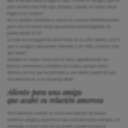
que el tiempo pase y haga lo suyo. Pronto te aseguro que te
veré mucho más Felíz que siempre, cuando un nuevo amor
llegue a tu corazón”.
No te quedes resentida ni cierres tu corazón definitivamente
pues sino tu nuevo amor que pronto estará llegando no
podrá entrar en él”.
La vida se encargará de poner todo en su sitio óptimo, por lo
que te aseguro que pronto volverás a ser Felíz y mucho más
que antes”.
Siempre es mejor cortar por lo sano, agradeciendo los
buenos momentos y también los malos, porque estos
últimos son los que le permiten a uno darse cuenta de que
una persona es o no la pareja ideal”.
Aliento para una amiga
que acabó su relación amorosa
Normalmente cuando se inicia una relación de pareja
sentimos alegría y queremos que esta dure para siempre, sin
embargo a veces esto no se puede cumplir porque la