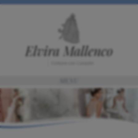
Elvira Mallenco
Costura con Corazón
MENU