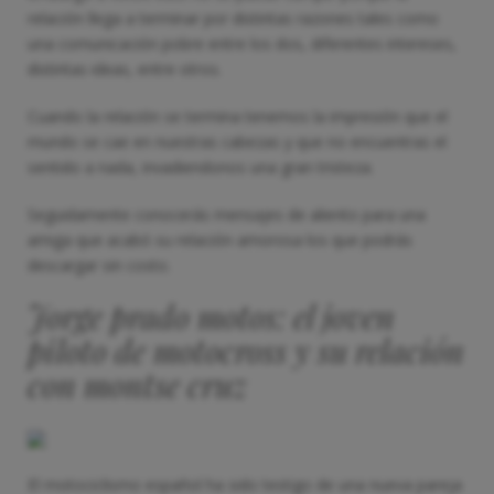
relación llega a terminar por distintas razones tales como
una comunicación pobre entre los dos, diferentes intereses,
distintas ideas, entre otros.
Cuando la relación se termina tenemos la impresión que el
mundo se cae en nuestras cabezas y que no encuentras el
sentido a nada, invadiendonos una gran tristeza.
Seguidamente conocerás mensajes de aliento para una
amiga que acabó su relación amorosa los que podrás
descargar sin costo.
Jorge prado motos: el joven
piloto de motocross y su relación
con montse cruz
El motociclismo español ha sido testigo de una nueva pareja