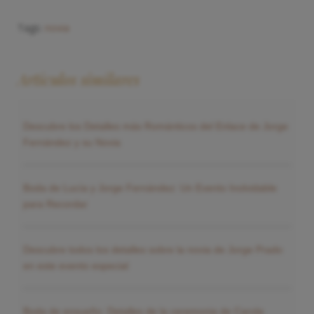
Tags:
novia
Artículos similares
Descubre los Detalles más Románticos del Enlace de Jorge
Fernández y su Novia
Boda de Lucía y Jorge Fernández: Un Evento Inolvidable
para Recordar
Descubre todos los detalles sobre la novia de Jorge Prado
en este evento especial
Boda de ensueño: Detalles de la ceremonia de Carola