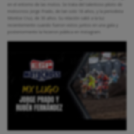
en el entorno de las motos. Se trata del talentoso piloto de
motocross Jorge Prado, de tan solo 18 años, y la periodista
Montse Cruz, de 30 años. Su relación salió a la luz
recientemente cuando fueron vistos juntos en una gala y
posteriormente la hicieron pública en Instagram.