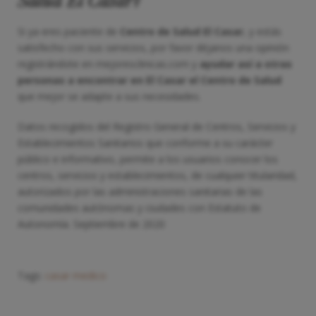
Si ya eres paciente de
Centro de Salud El Casar
, y estás
satisfecho con sus servicios, por favor déjanos una opinión
registrándote en mejoresclinicas.com y
ayudar así a otras
personas a encontrar en El Casar el Centro de Salud
que mejor se adapte a sus necesidades.
Datos recogidos del Registro General de Centros, Servicios y
Establecimientos Sanitarios que conforme a su carácter
público e informativo, permite a los usuarios conocer los
centros, servicios y establecimientos, de cualquier titularidad,
autorizados por las administraciones sanitarias de las
comunidades autónomas y ciudades con Estatuto de
Autonomía. Septiembre de 2020
Tags:
casar
medico