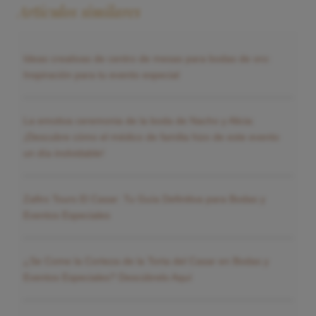
Artículos similares
Ideas creativas de centro de mesas para bodas de oro:
Inspiración para tu evento especial
La emotiva ceremonia de la boda de Nacho y Alicia:
¡Descubre cómo el médico de familia hizo de este evento
un día inolvidable!
Zafiro Tours El Casar: Tu Guía Definitiva para Bodas y
Eventos Especiales
¿Se Come la Corteza de la Torta del Casar en Bodas y
Eventos Especiales? Descúbrelo Aquí