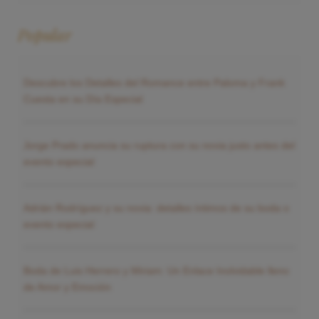
Popular
Descubre los Detalles del Romance entre Paloma y Frank
Cuesta en su Día Especial
Jorge Prado anuncia su ruptura con su novia justo antes del
evento especial
Adrián Rodríguez y su novia: detalles íntimos de su boda o
evento especial
Boda de Luis Herrero y Miriam: Un Enlace Inolvidable lleno
de Amor y Emoción