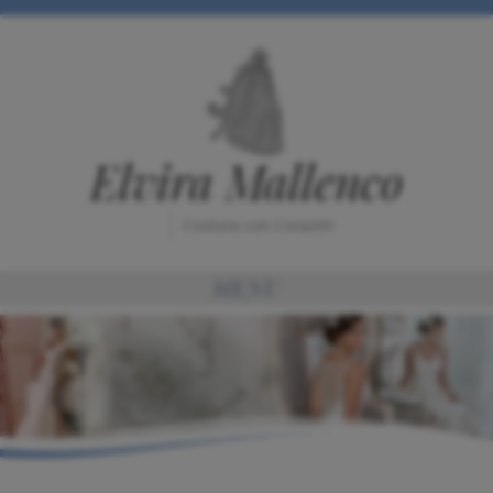
Elvira Mallenco
Costura con Corazón
MENU