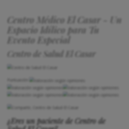
Centro Médico El Casar - Un
Espacio Idílico para Tu
Evento Especial
Centro de Salud El Casar
Puntuación
¿Eres un paciente de Centro de
Salud El Casar?