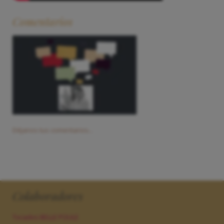
Comentarios
Déjanos tus comentarios...
Colaboradores
Tocados BELLE POULE