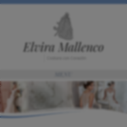
Elvira Mallenco
Costura con Corazón
MENU