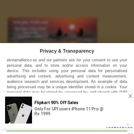
Enlaces
Privacy & Transparency
elviramallenco.es and our partners ask for your consent to use your
INSTAGRAM
personal data, and to store and/or access information on your
device. This includes using your personal data for personalised
YOUTUBE
advertising and content, advertising and content measurement,
audience research and services development. An example of data
Información
being processed may be a unique identifier stored in a cookie. Your
personal data may be stored by, accessed by, and shared with 1192
Aviso legal
partners, or used specifically by this site. You can change your
settings or withdraw consent at any time, the link to do so is in our
Política de cookies
privacy policy at the bottom of this page. Some vendors may
process your personal data on the basis of legitimate interest, which
Política de privacidad
you can object to by managing your settings below.
Síguenos en Facebook