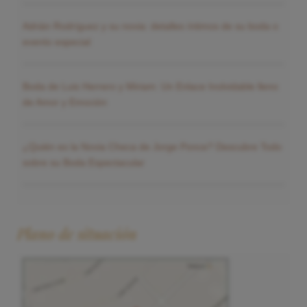
Adrián Rodríguez y su novia: detalles íntimos de su boda o
evento especial
Boda de Luis Herrero y Miriam: Un Enlace Inolvidable lleno
de Amor y Emoción
¿Quién es la Novia Checa de Jorge Ponce? Descubre Todo
sobre su Boda Espectacular
Plano de situación