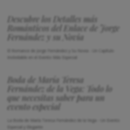
Descubre los Detalles más
Románticos del Enlace de Jorge
Fernández y su Novia
El Romance de Jorge Fernández y Su Novia - Un Capítulo
Inolvidable en el Evento Más Especial
Boda de María Teresa
Fernández de la Vega: Todo lo
que necesitas saber para un
evento especial
La Boda de María Teresa Fernández de la Vega - Un Evento
Especial y Elegante