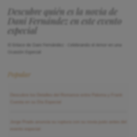
Descubre quién es la novia de
Dani Fernández en este evento
especial
El Enlace de Dani Fernández - Celebrando el Amor en una
Ocasión Especial
Popular
Descubre los Detalles del Romance entre Paloma y Frank
Cuesta en su Día Especial
Jorge Prado anuncia su ruptura con su novia justo antes del
evento especial