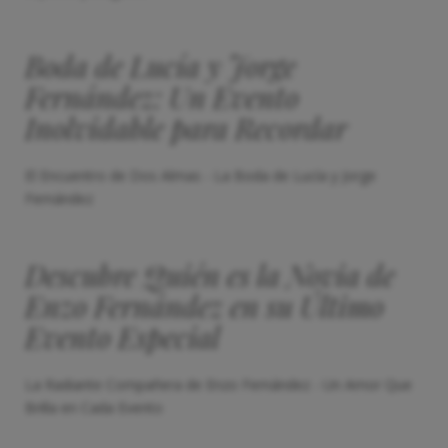
Boda de Lucía y Jorge
Fernández: Un Evento
Inolvidable para Recordar
El Encuentro de Dos Almas - La Boda de Lucía y Jorge
Fernández
Descubre Quién es la Novia de
Enzo Fernández en su Último
Evento Especial
La Radiante Compañera de Enzo Fernández - Un Amor Que
Brilla en Cada Evento